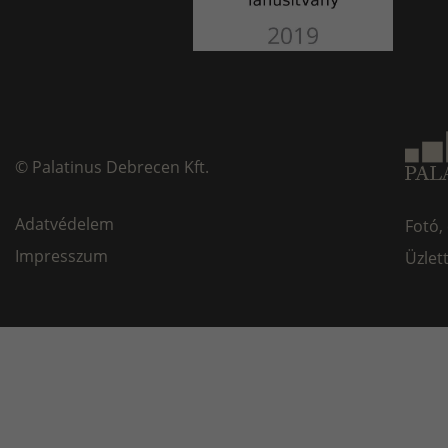
©
Palatinus Debrecen Kft.
Adatvédelem
Fotó,
Impresszum
Üzlet