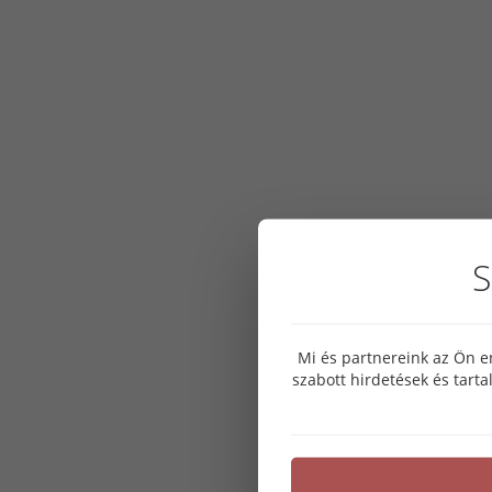
S
Mi és partnereink az Ön e
szabott hirdetések és tart