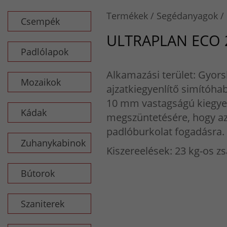
Termékek
Segédanyagok
Csempék
ULTRAPLAN ECO 
Padlólapok
Alkamazási terület: Gyor
Mozaikok
ajzatkiegyenlítő simítóha
10 mm vastagságú kiegyen
Kádak
megszüntetésére, hogy a
padlóburkolat fogadásra.
Zuhanykabinok
Kiszereelések: 23 kg-os z
Bútorok
Szaniterek