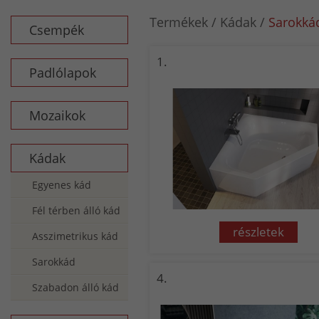
Termékek
Kádak
Sarokká
Csempék
1.
Padlólapok
Mozaikok
Kádak
Egyenes kád
Fél térben álló kád
részletek
Asszimetrikus kád
Sarokkád
4.
Szabadon álló kád