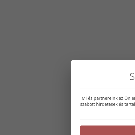
S
Mi és partnereink az Ön e
szabott hirdetések és tart