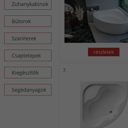
Zuhanykabinok
Bútorok
Szaniterek
részletek
Csaptelepek
7.
Kiegészítők
Segédanyagok