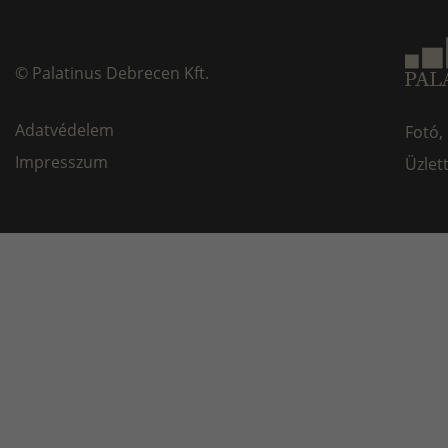
©
Palatinus Debrecen Kft.
Adatvédelem
Fotó,
Impresszum
Üzlet