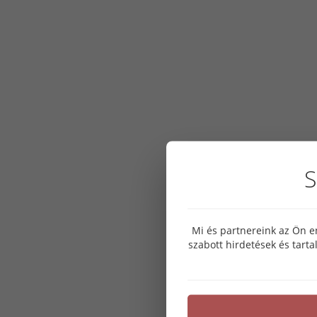
S
Mi és partnereink az Ön e
szabott hirdetések és tart