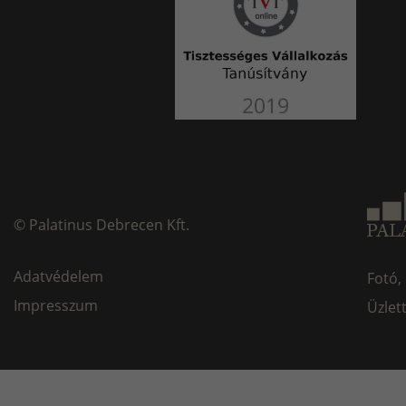
©
Palatinus Debrecen Kft.
Adatvédelem
Fotó,
Impresszum
Üzlet