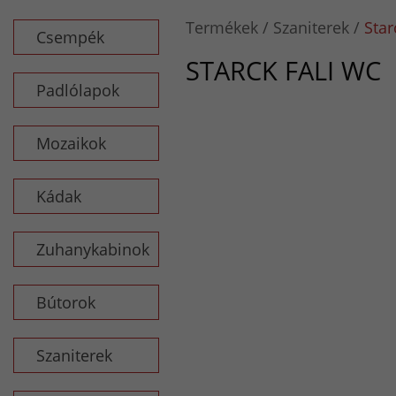
Termékek
Szaniterek
Star
Csempék
STARCK FALI WC
Padlólapok
Mozaikok
Kádak
Zuhanykabinok
Bútorok
Szaniterek