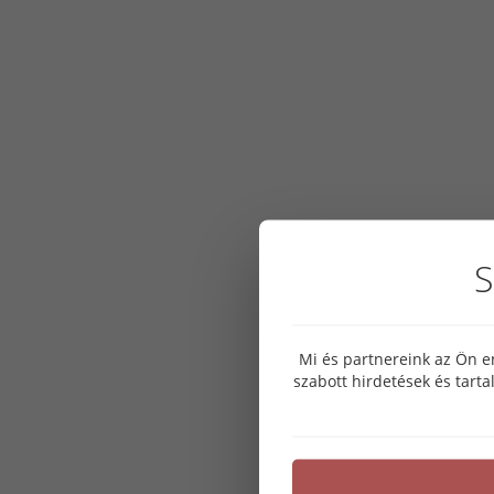
S
Mi és partnereink az Ön e
szabott hirdetések és tart