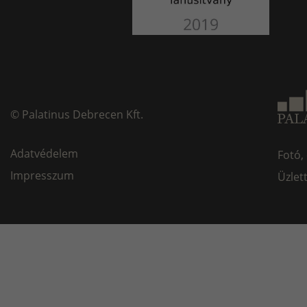
©
Palatinus Debrecen Kft.
Adatvédelem
Fotó,
Impresszum
Üzlet