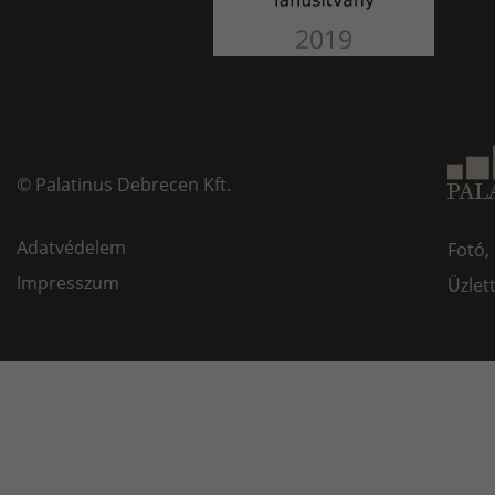
©
Palatinus Debrecen Kft.
Adatvédelem
Fotó,
Impresszum
Üzlet