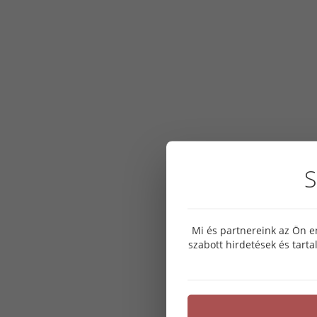
S
Mi és partnereink az Ön e
szabott hirdetések és tart