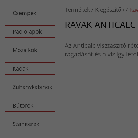
Termékek
Kiegészítők
Rav
Csempék
RAVAK ANTICALC
Padlólapok
Az Anticalc visztaszító ré
Mozaikok
ragadását és a víz így lefo
Kádak
Zuhanykabinok
Bútorok
Szaniterek