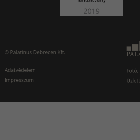
©
Palatinus Debrecen Kft.
Adatvédelem
Fotó,
Impresszum
Üzlet