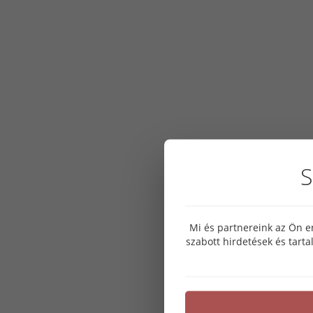
S
Mi és partnereink az Ön e
szabott hirdetések és tart