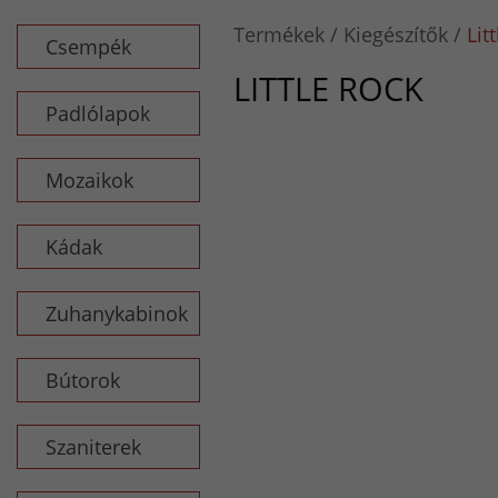
Termékek
Kiegészítők
Lit
Csempék
LITTLE ROCK
Padlólapok
Mozaikok
Kádak
Zuhanykabinok
Bútorok
Szaniterek