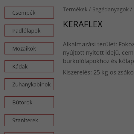
Termékek
Segédanyagok
Csempék
KERAFLEX
Padlólapok
Alkalmazási terület: Foko
Mozaikok
nyújtott nyitott idejű, c
burkolólapokhoz és kőla
Kádak
Kiszerelés: 25 kg-os zsáko
Zuhanykabinok
Bútorok
Szaniterek