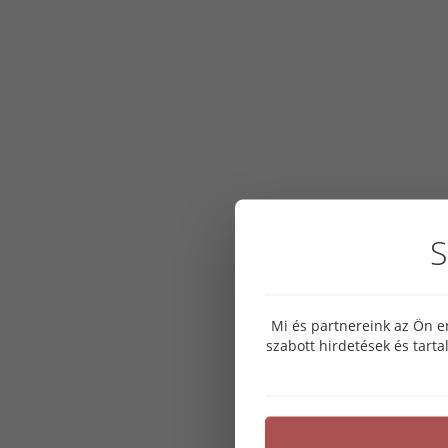
S
Mi és partnereink az Ön e
szabott hirdetések és tart