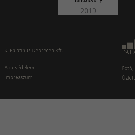
©
Palatinus Debrecen Kft.
Adatvédelem
Fotó,
Impresszum
Üzlet