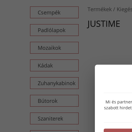
Termékek
Kiegés
Csempék
JUSTIME
Padlólapok
Mozaikok
Kádak
Zuhanykabinok
Bútorok
Mi és partner
szabott hirde
Szaniterek