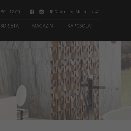
:30 - 12:00
Debrecen
,
Mester u. 41.
3D-SÉTA
MAGAZIN
KAPCSOLAT