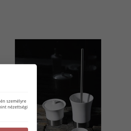
özén személyre
int nézettségi