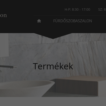
H-P: 8:30 - 17:00
SZ: 8
FÜRDŐSZOBASZALON
Termékek