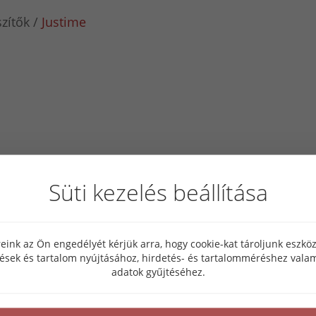
zítők
Justime
Süti kezelés beállítása
eink az Ön engedélyét kérjük arra, hogy cookie-kat tároljunk eszk
tések és tartalom nyújtásához, hirdetés- és tartalomméréshez valam
adatok gyűjtéséhez.