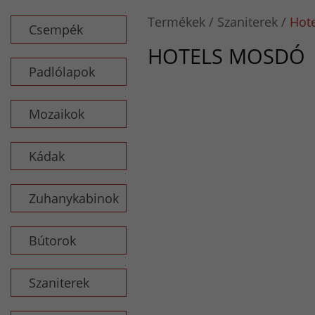
Termékek
Szaniterek
Hot
Csempék
HOTELS MOSDÓ
Padlólapok
Mozaikok
Kádak
Zuhanykabinok
Bútorok
Szaniterek