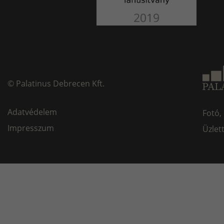
©
Palatinus Debrecen Kft.
Adatvédelem
Fotó,
Impresszum
Üzlet