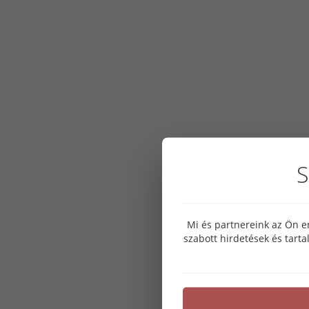
S
Mi és partnereink az Ön e
szabott hirdetések és tart