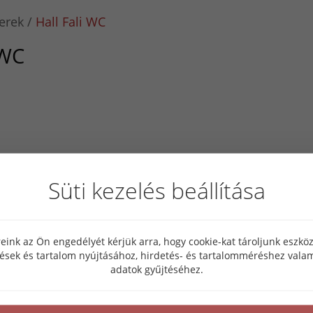
erek
Hall Fali WC
 WC
Süti kezelés beállítása
eink az Ön engedélyét kérjük arra, hogy cookie-kat tároljunk eszk
tések és tartalom nyújtásához, hirdetés- és tartalomméréshez valam
adatok gyűjtéséhez.