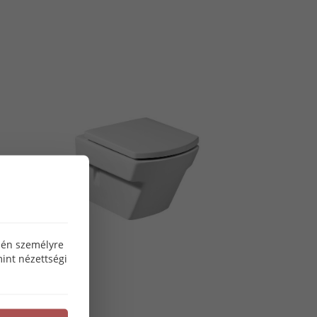
özén személyre
int nézettségi