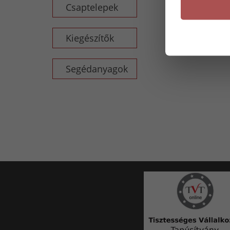
Csaptelepek
Kiegészítők
Segédanyagok