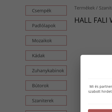
Termékek
Szanit
Csempék
HALL FALI
Padlólapok
Mozaikok
Kádak
Zuhanykabinok
Bútorok
Mi és partner
szabott hirde
Szaniterek