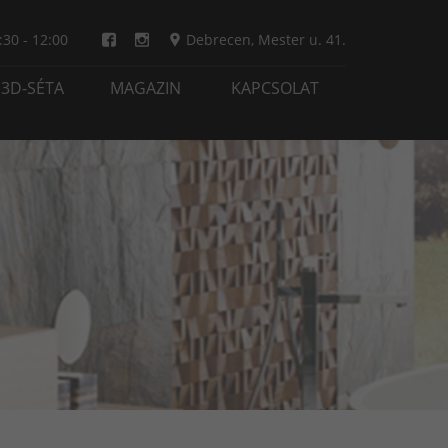
:30 - 12:00
Debrecen
,
Mester u. 41.
3D-SÉTA
MAGAZIN
KAPCSOLAT