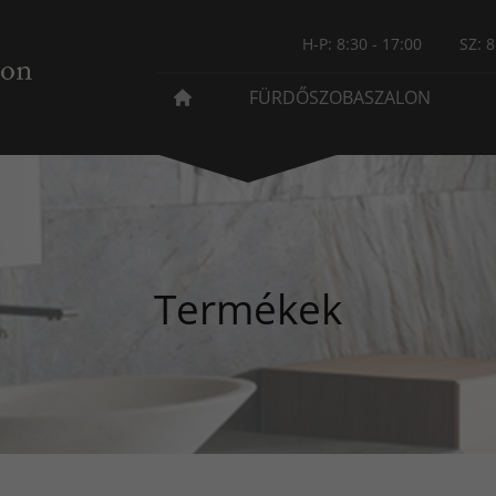
H-P: 8:30 - 17:00
SZ: 8
FÜRDŐSZOBASZALON
Termékek