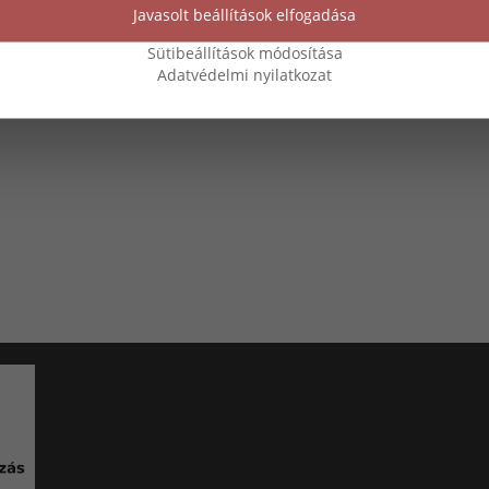
Javasolt beállítások elfogadása
Sütibeállítások módosítása
Adatvédelmi nyilatkozat