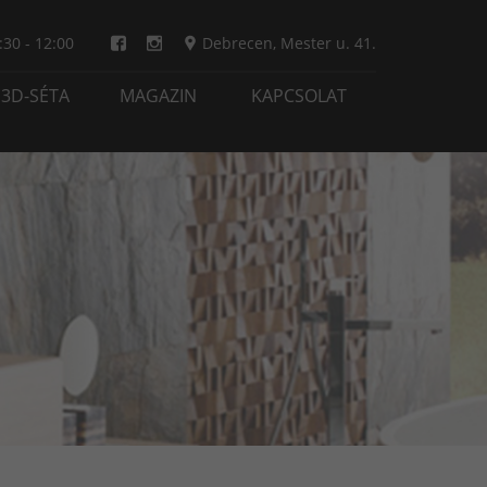
:30 - 12:00
Debrecen
,
Mester u. 41.
3D-SÉTA
MAGAZIN
KAPCSOLAT