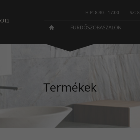
H-P: 8:30 - 17:00
SZ: 8
FÜRDŐSZOBASZALON
Termékek