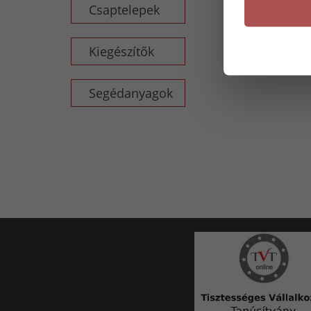
Csaptelepek
Kiegészítők
Segédanyagok