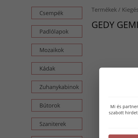
Termékek
Kiegés
Csempék
GEDY GEMI
Padlólapok
Mozaikok
Kádak
Zuhanykabinok
Bútorok
Mi és partner
szabott hirde
Szaniterek