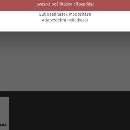
Javasolt beállítások elfogadása
Sütibeállítások módosítása
Adatvédelmi nyilatkozat