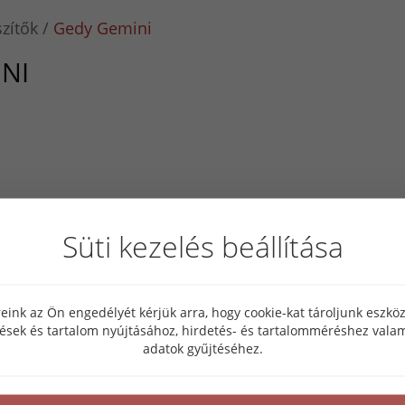
zítők
Gedy Gemini
NI
Süti kezelés beállítása
eink az Ön engedélyét kérjük arra, hogy cookie-kat tároljunk eszk
tések és tartalom nyújtásához, hirdetés- és tartalomméréshez valam
adatok gyűjtéséhez.