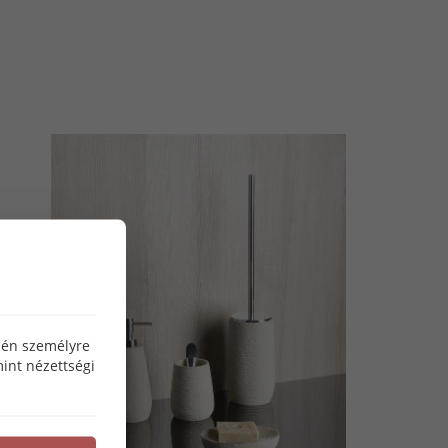
özén személyre
int nézettségi