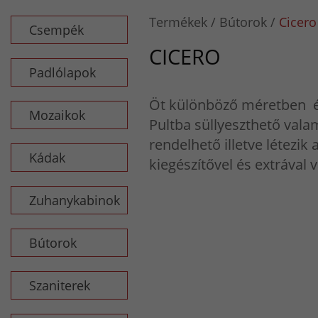
Termékek
Bútorok
Cicero
Csempék
CICERO
Padlólapok
Öt különböző méretben é
Mozaikok
Pultba süllyeszthető vala
rendelhető illetve létezik
Kádak
kiegészítővel és extrával v
Zuhanykabinok
Bútorok
Szaniterek