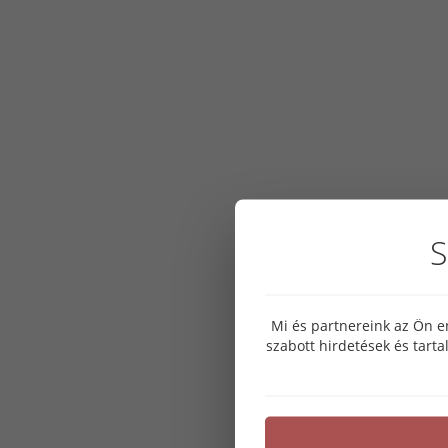
S
Mi és partnereink az Ön e
szabott hirdetések és tart