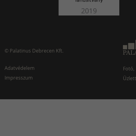
©
Palatinus Debrecen Kft.
Adatvédelem
Fotó,
Impresszum
Üzlet