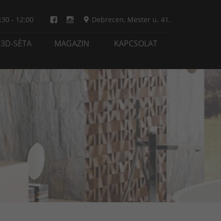
:30 - 12:00
Debrecen
,
Mester u. 41.
3D-SÉTA
MAGAZIN
KAPCSOLAT