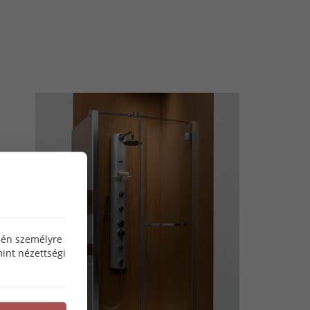
özén személyre
int nézettségi