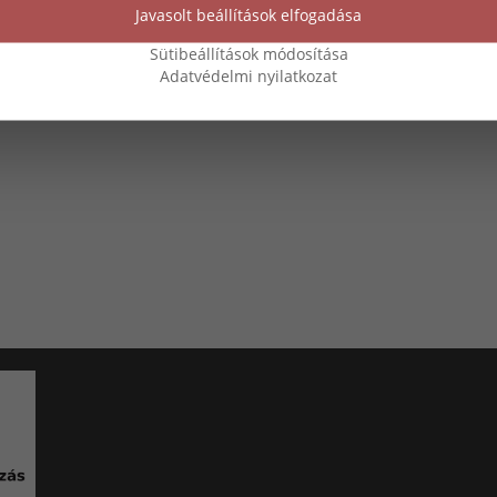
Javasolt beállítások elfogadása
Sütibeállítások módosítása
Adatvédelmi nyilatkozat