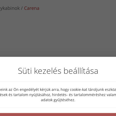
ykabinok
Carena
Süti kezelés beállítása
eink az Ön engedélyét kérjük arra, hogy cookie-kat tároljunk eszk
tések és tartalom nyújtásához, hirdetés- és tartalomméréshez valam
adatok gyűjtéséhez.