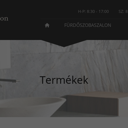
H-P: 8:30 - 17:00
SZ: 8
FÜRDŐSZOBASZALON
Termékek