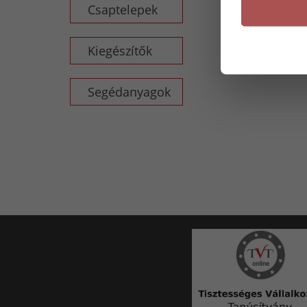
Csaptelepek
Kiegészítők
Segédanyagok