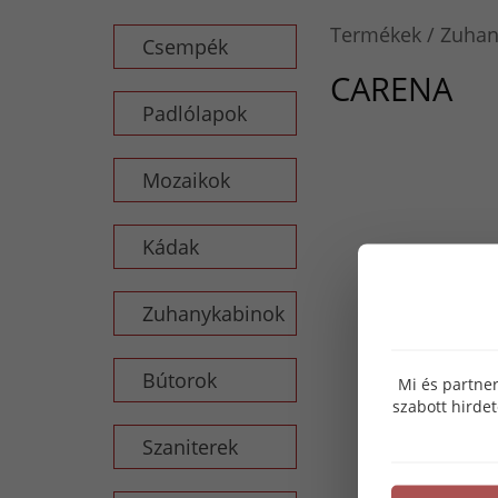
Termékek
Zuhan
Csempék
CARENA
Padlólapok
Mozaikok
Kádak
Zuhanykabinok
Bútorok
Mi és partner
szabott hirde
Szaniterek