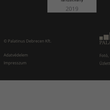
©
Palatinus Debrecen Kft.
Adatvédelem
Fotó,
Impresszum
Üzlet