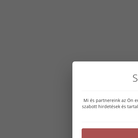
S
Mi és partnereink az Ön e
szabott hirdetések és tart