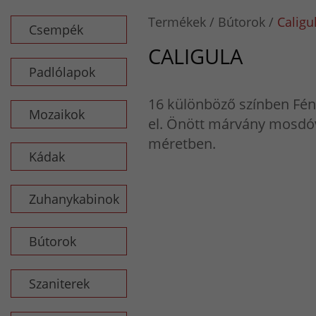
Termékek
Bútorok
Caligu
Csempék
CALIGULA
Padlólapok
16 különböző színben Fén
Mozaikok
el. Önött márvány mosdóva
méretben.
Kádak
Zuhanykabinok
Bútorok
Szaniterek