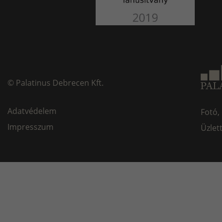
©
Palatinus Debrecen Kft.
Adatvédelem
Fotó,
Impresszum
Üzlet