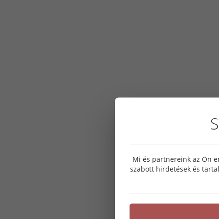
S
Mi és partnereink az Ön e
szabott hirdetések és tart