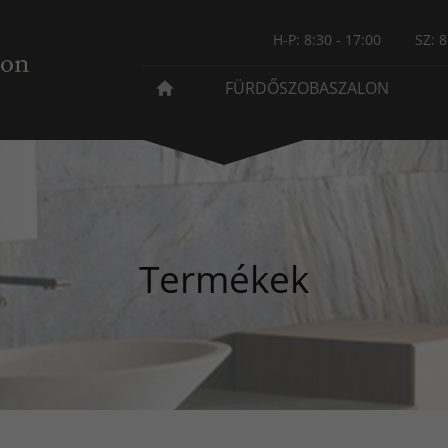
H-P: 8:30 - 17:00
SZ: 8
FÜRDŐSZOBASZALON
Termékek