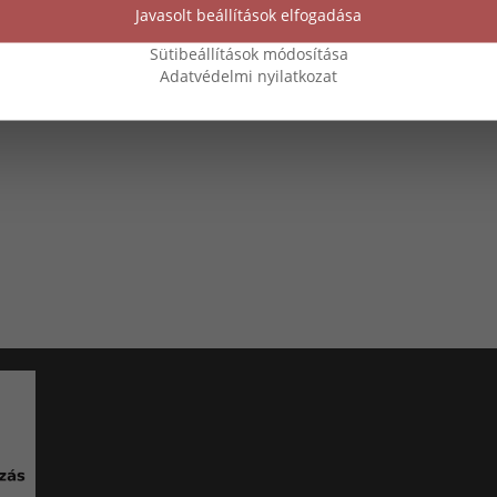
Javasolt beállítások elfogadása
Sütibeállítások módosítása
Adatvédelmi nyilatkozat