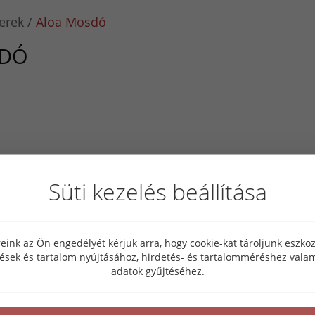
erek
Aloa Mosdó
SDÓ
Süti kezelés beállítása
eink az Ön engedélyét kérjük arra, hogy cookie-kat tároljunk eszk
tések és tartalom nyújtásához, hirdetés- és tartalomméréshez valam
adatok gyűjtéséhez.