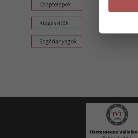
Csaptelepek
Kiegészítők
Segédanyagok