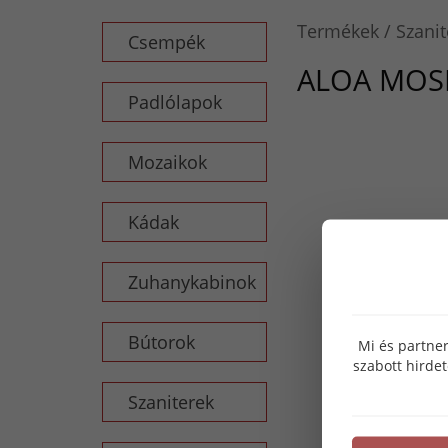
Termékek
Szanit
Csempék
ALOA MO
Padlólapok
Mozaikok
Kádak
Zuhanykabinok
Bútorok
Mi és partner
szabott hirde
Szaniterek