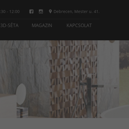
:30 - 12:00
Debrecen
,
Mester u. 41.
3D-SÉTA
MAGAZIN
KAPCSOLAT