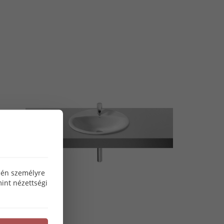
özén személyre
int nézettségi