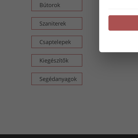
Bútorok
Szaniterek
Csaptelepek
Kiegészítők
Segédanyagok