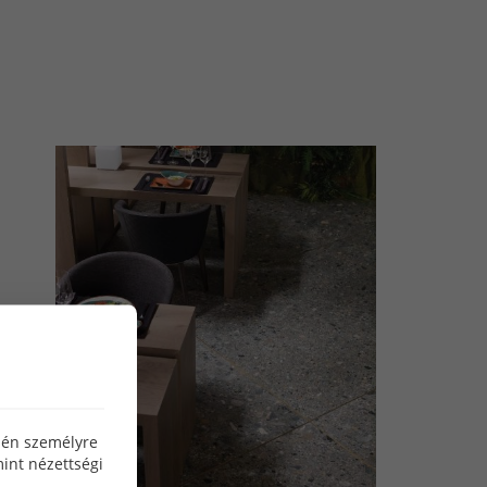
özén személyre
int nézettségi