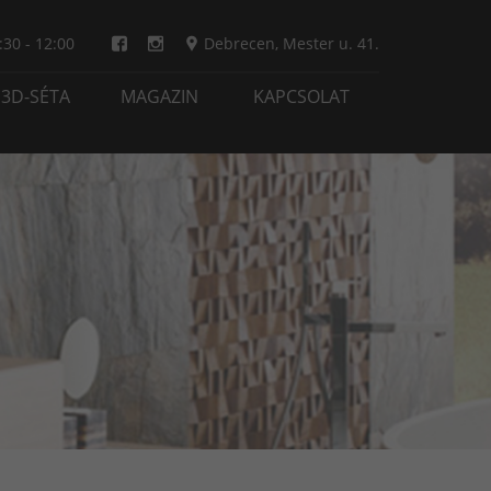
:30 - 12:00
Debrecen
,
Mester u. 41.
3D-SÉTA
MAGAZIN
KAPCSOLAT