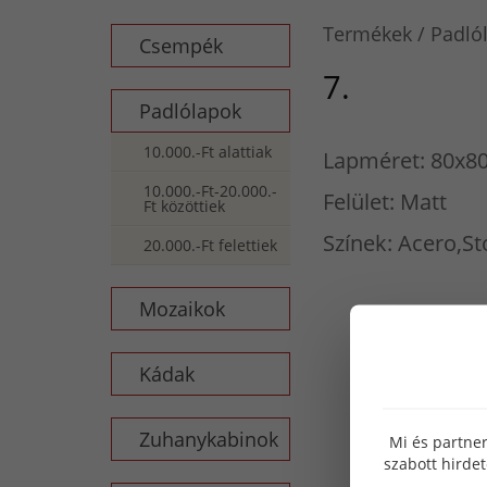
Termékek
Padló
Csempék
7.
Padlólapok
10.000.-Ft alattiak
Lapméret: 80x8
10.000.-Ft-20.000.-
Felület: Matt
Ft közöttiek
Színek: Acero,S
20.000.-Ft felettiek
Mozaikok
Kádak
Zuhanykabinok
Mi és partner
szabott hirde