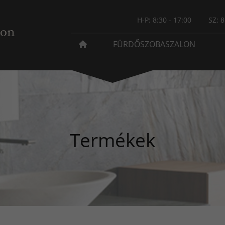
H-P: 8:30 - 17:00
SZ: 8
FÜRDŐSZOBASZALON
Termékek