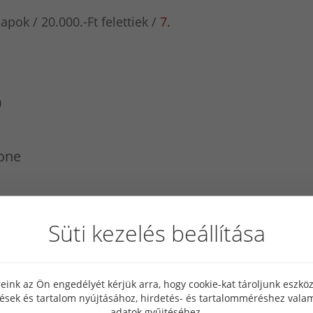
lapok
20.000.-Ft felettiek
7.
0
tone
Süti kezelés beállítása
eink az Ön engedélyét kérjük arra, hogy cookie-kat tároljunk eszk
tések és tartalom nyújtásához, hirdetés- és tartalomméréshez valam
adatok gyűjtéséhez.