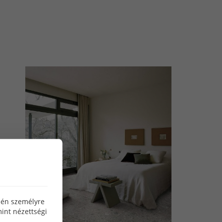
özén személyre
int nézettségi