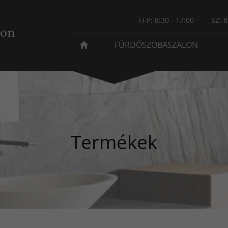
H-P: 8:30 - 17:00
SZ: 8
FÜRDŐSZOBASZALON
Termékek