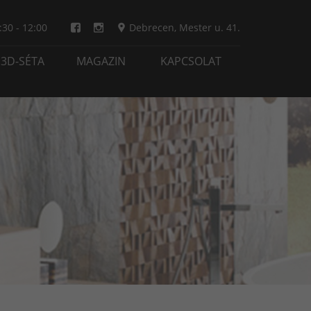
:30 - 12:00
Debrecen
,
Mester u. 41.
3D-SÉTA
MAGAZIN
KAPCSOLAT