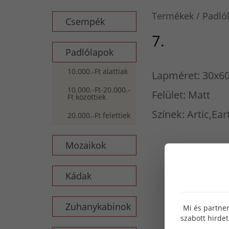
Termékek
Padló
Csempék
7.
Padlólapok
10.000.-Ft alattiak
Lapméret: 30x60
10.000.-Ft-20.000.-
Felület: Matt
Ft közöttiek
Színek: Artic,Ea
20.000.-Ft felettiek
Mozaikok
Kádak
Zuhanykabinok
Mi és partner
szabott hirde