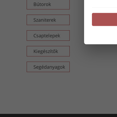
Bútorok
Szaniterek
Csaptelepek
Kiegészítők
Segédanyagok