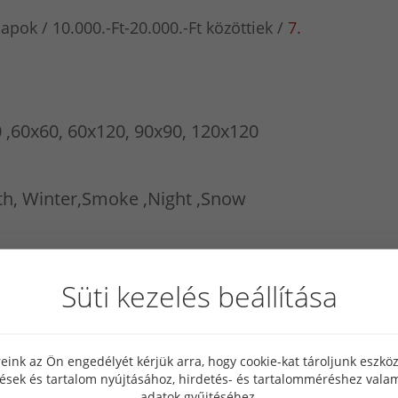
lapok
10.000.-Ft-20.000.-Ft közöttiek
7.
 ,60x60, 60x120, 90x90, 120x120
rth, Winter,Smoke ,Night ,Snow
Süti kezelés beállítása
eink az Ön engedélyét kérjük arra, hogy cookie-kat tároljunk eszk
tések és tartalom nyújtásához, hirdetés- és tartalomméréshez valam
adatok gyűjtéséhez.