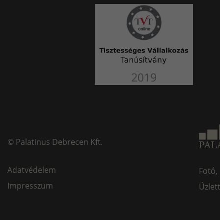
©
Palatinus Debrecen Kft.
Adatvédelem
Fotó,
Impresszum
Üzlet