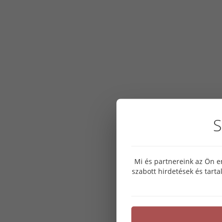
S
Mi és partnereink az Ön e
szabott hirdetések és tart