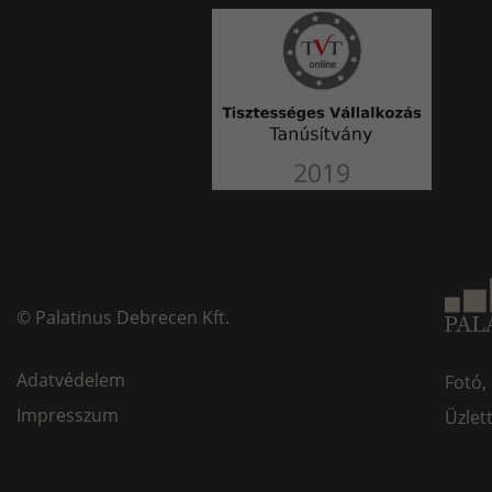
©
Palatinus Debrecen Kft.
Adatvédelem
Fotó,
Impresszum
Üzlet