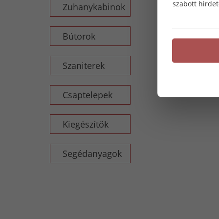
szabott hirde
Zuhanykabinok
Bútorok
Szaniterek
Csaptelepek
Kiegészítők
Segédanyagok