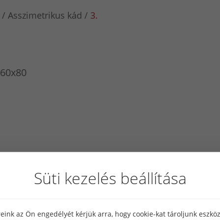
Asszimetrikus kád
3.
160x80
Süti kezelés beállítása
eink az Ön engedélyét kérjük arra, hogy cookie-kat tároljunk eszk