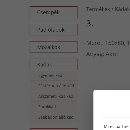
Termékek
Kádak
Csempék
3.
Padlólapok
Méret: 150x80, 
Mozaikok
Anyag: Akril
Kádak
Egyenes kád
Fél térben álló kád
Asszimetrikus kád
Sarokkád
Szabadon álló kád
Mi és partner