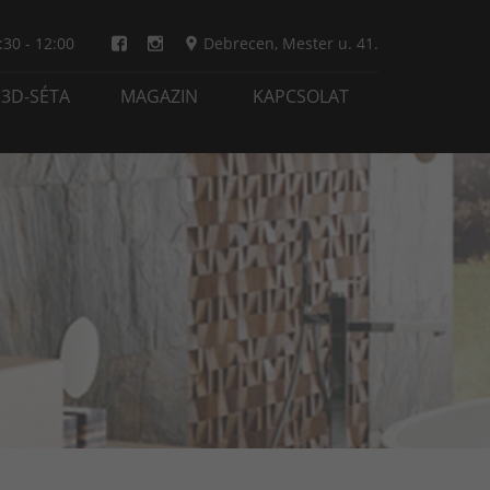
:30 - 12:00
Debrecen
,
Mester u. 41.
3D-SÉTA
MAGAZIN
KAPCSOLAT