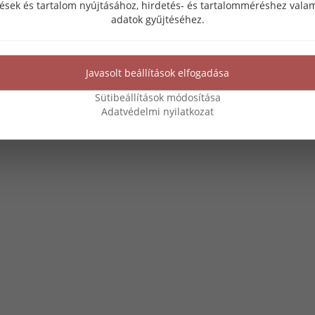
tések és tartalom nyújtásához, hirdetés- és tartalomméréshez valam
adatok gyűjtéséhez.
Javasolt beállítások elfogadása
Sütibeállítások módosítása
Adatvédelmi nyilatkozat