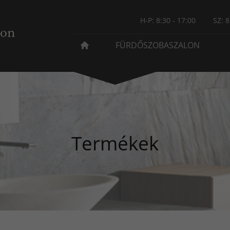
H-P: 8:30 - 17:00
SZ: 8
FÜRDŐSZOBASZALON
Termékek