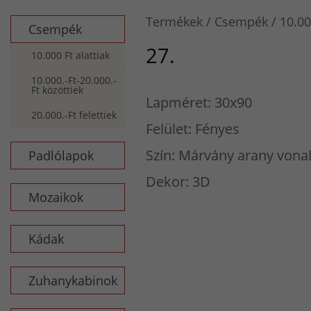
Termékek
Csempék
10.00
Csempék
27.
10.000 Ft alattiak
10.000.-Ft-20.000.-
Ft közöttiek
Lapméret: 30x90
20.000.-Ft felettiek
Felület: Fényes
Szín: Márvány arany vona
Padlólapok
Dekor: 3D
Mozaikok
Kádak
Zuhanykabinok