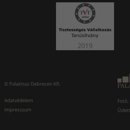
©
Palatinus Debrecen Kft.
Adatvédelem
Fotó,
Impresszum
Üzlet