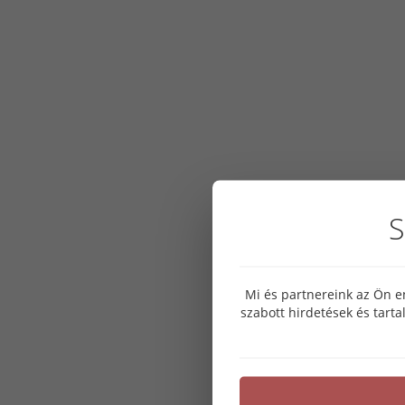
S
Mi és partnereink az Ön e
szabott hirdetések és tart