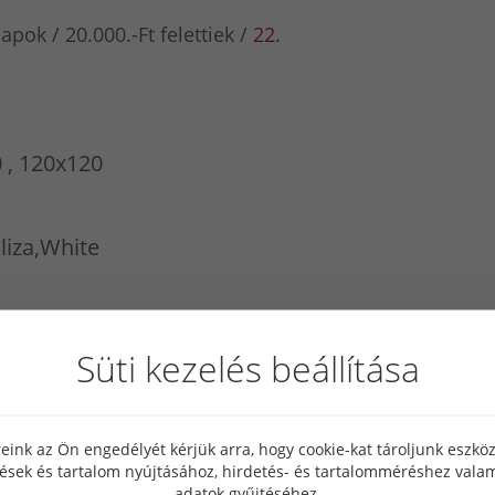
lapok
20.000.-Ft felettiek
22.
 , 120x120
liza,White
Süti kezelés beállítása
eink az Ön engedélyét kérjük arra, hogy cookie-kat tároljunk eszk
tések és tartalom nyújtásához, hirdetés- és tartalomméréshez valam
adatok gyűjtéséhez.