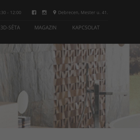
:30 - 12:00
Debrecen
,
Mester u. 41.
3D-SÉTA
MAGAZIN
KAPCSOLAT