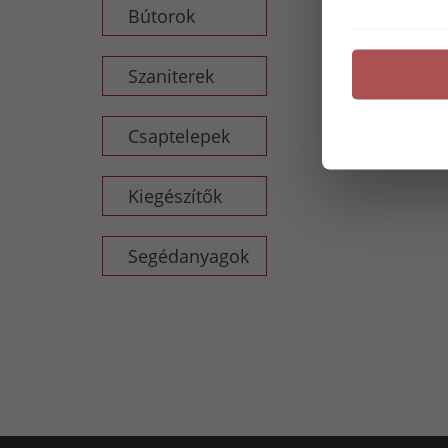
Bútorok
Szaniterek
Csaptelepek
Kiegészítők
Segédanyagok