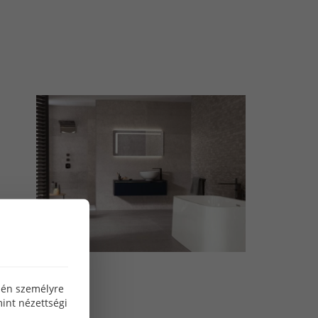
özén személyre
int nézettségi