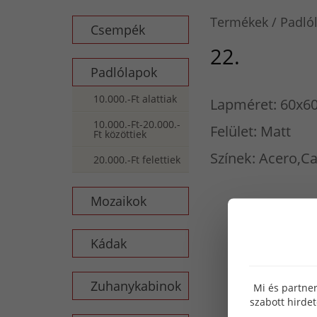
Termékek
Padló
Csempék
22.
Padlólapok
10.000.-Ft alattiak
Lapméret: 60x60
10.000.-Ft-20.000.-
Felület: Matt
Ft közöttiek
Színek: Acero,Ca
20.000.-Ft felettiek
Mozaikok
Kádak
Zuhanykabinok
Mi és partner
szabott hirde