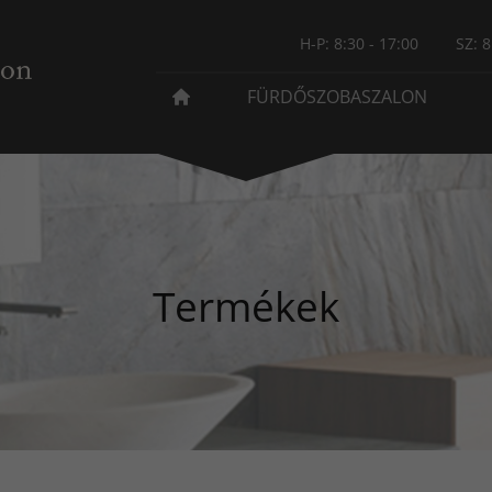
H-P: 8:30 - 17:00
SZ: 8
FÜRDŐSZOBASZALON
Termékek