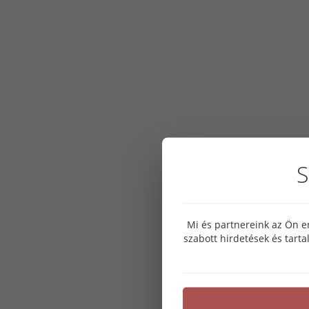
S
Mi és partnereink az Ön e
szabott hirdetések és tart