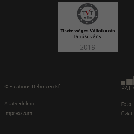
©
Palatinus Debrecen Kft.
Adatvédelem
Fotó,
Impresszum
Üzlet