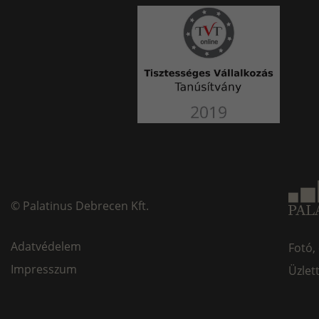
©
Palatinus Debrecen Kft.
Adatvédelem
Fotó,
Impresszum
Üzlet