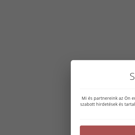
S
Mi és partnereink az Ön e
szabott hirdetések és tart