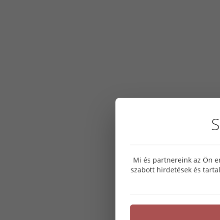
S
Mi és partnereink az Ön e
szabott hirdetések és tart