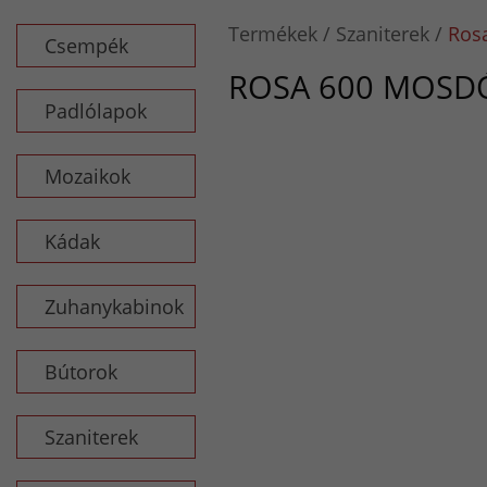
Termékek
Szaniterek
Ros
Csempék
ROSA 600 MOSD
Padlólapok
Mozaikok
Kádak
Zuhanykabinok
Bútorok
Szaniterek