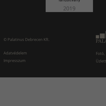
©
Palatinus Debrecen Kft.
Adatvédelem
Fotó,
Impresszum
Üzlet