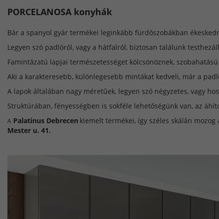
PORCELANOSA konyhák
Bár a spanyol gyár termékei leginkább fürdőszobákban ékesked
Legyen szó padlóról, vagy a hátfalról, biztosan találunk testhezál
Famintázatú lapjai természetességet kölcsönöznek, szobahatású l
Aki a karakteresebb, különlegesebb mintákat kedveli, már a padl
A lapok általában nagy méretűek, legyen szó négyzetes, vagy ho
Struktúrában, fényességben is sokféle lehetőségünk van, az áhít
Palatinus Debrecen
kiemelt termékei, így széles skálán mozog
A
Mester u. 41.