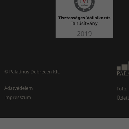
©
Palatinus Debrecen Kft.
Adatvédelem
Fotó,
Impresszum
Üzlet